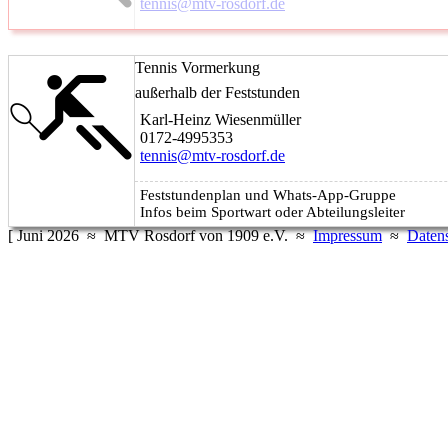
tennis@mtv-rosdorf.de
Tennis Vormerkung
außerhalb der Feststunden
Karl-Heinz Wiesenmüller
0172-4995353
tennis@mtv-rosdorf.de
Feststundenplan und Whats-App-Gruppe
Infos beim Sportwart oder Abteilungsleiter
[ Juni 2026 ≈ MTV Rosdorf von 1909 e.V. ≈
Impressum
≈
Daten