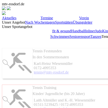
mtv-rosdorf.de
Aktuelles
Termine
Verein
Unser Angebot
Nach Wochentagen
Sportstätten
Übungsleiter
Unser Sportangebot
fit & gesund
Handball
Inliner
Judo
Kin
Schwimmen
Seniorensport
Tanzen
Ten
Tennis Feststunden
In den Sommermonaten
Karl-Heinz Wiesenmüller
0172-4995353
tennis@mtv-rosdorf.de
Tennis Training
Kinder/ Jugendliche (bis 20 Jahre)
Laith Altmüller und K.-H. Wiesenmüller
01511-5239425 / 0172-4995353