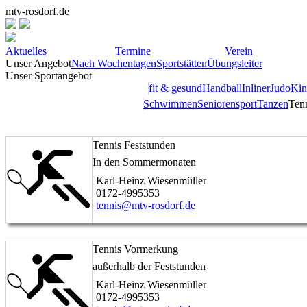
mtv-rosdorf.de
Aktuelles
Termine
Verein
Unser Angebot
Nach Wochentagen
Sportstätten
Übungsleiter
Unser Sportangebot
fit & gesund
Handball
Inliner
Judo
Kin
Schwimmen
Seniorensport
Tanzen
Ten
Tennis Feststunden
In den Sommermonaten
Karl-Heinz Wiesenmüller
0172-4995353
tennis@mtv-rosdorf.de
Tennis Vormerkung
außerhalb der Feststunden
Karl-Heinz Wiesenmüller
0172-4995353