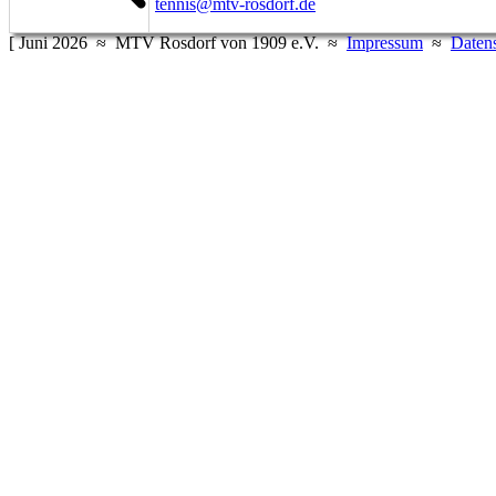
tennis@mtv-rosdorf.de
[ Juni 2026 ≈ MTV Rosdorf von 1909 e.V. ≈
Impressum
≈
Daten