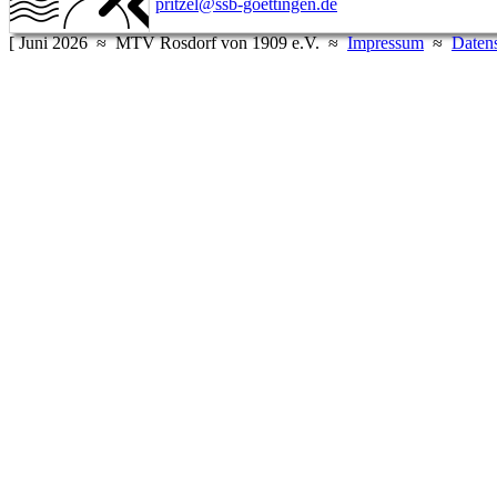
pritzel@ssb-goettingen.de
[ Juni 2026 ≈ MTV Rosdorf von 1909 e.V. ≈
Impressum
≈
Daten