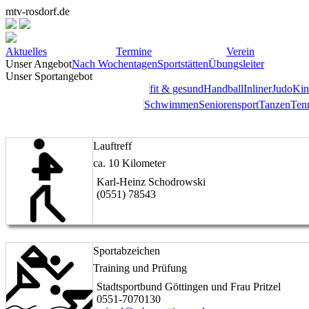
mtv-rosdorf.de
Aktuelles
Termine
Verein
Unser Angebot
Nach Wochentagen
Sportstätten
Übungsleiter
Unser Sportangebot
fit & gesund
Handball
Inliner
Judo
Kin
Schwimmen
Seniorensport
Tanzen
Ten
Lauftreff
ca. 10 Kilometer
Karl-Heinz Schodrowski
(0551) 78543
Sportabzeichen
Training und Prüfung
Stadtsportbund Göttingen und Frau Pritzel
0551-7070130