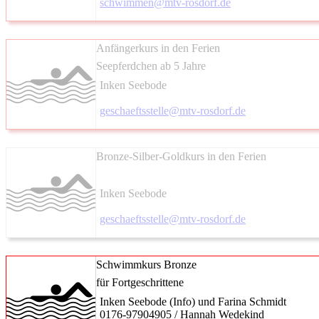
schwimmen@mtv-rosdorf.de
Anfängerkurs in den Ferien
Seepferdchen ab 5 Jahre
Inken Seebode
geschaeftsstelle@mtv-rosdorf.de
Bronze-Silber-Goldkurs in den Ferien
Inken Seebode
geschaeftsstelle@mtv-rosdorf.de
Schwimmkurs Bronze
für Fortgeschrittene
Inken Seebode (Info) und Farina Schmidt
0176-97904905 / Hannah Wedekind