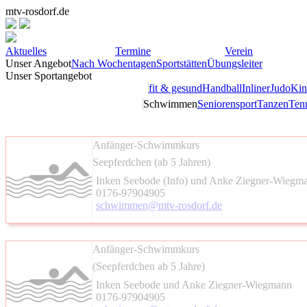
mtv-rosdorf.de
Aktuelles
Termine
Verein
Unser Angebot
Nach Wochentagen
Sportstätten
Übungsleiter
Unser Sportangebot
fit & gesund
Handball
Inliner
Judo
Kin
Schwimmen
Seniorensport
Tanzen
Ten
Anfänger-Schwimmkurs
Seepferdchen (ab 5 Jahren)
Inken Seebode (Info) und Anke Ziegner-Wiegm
0176-97904905
schwimmen@mtv-rosdorf.de
Anfänger-Schwimmkurs
(Seepferdchen ab 5 Jahre)
Inken Seebode und Anke Ziegner-Wiegmann
0176-97904905