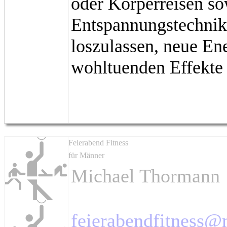
oder Körperreisen s
Entspannungstechniken
loszulassen, neue En
wohltuenden Effekte 
Feierabend Fitness
für Männer
Michael Thormann
feierabendfitness@