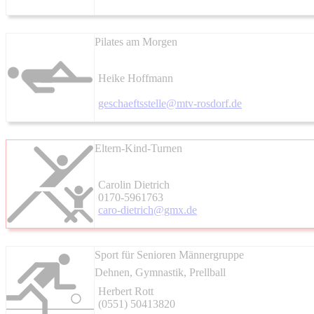
Pilates am Morgen
Heike Hoffmann
geschaeftsstelle@mtv-rosdorf.de
Eltern-Kind-Turnen
Carolin Dietrich
0170-5961763
caro-dietrich@gmx.de
Sport für Senioren Männergruppe
Dehnen, Gymnastik, Prellball
Herbert Rott
(0551) 50413820