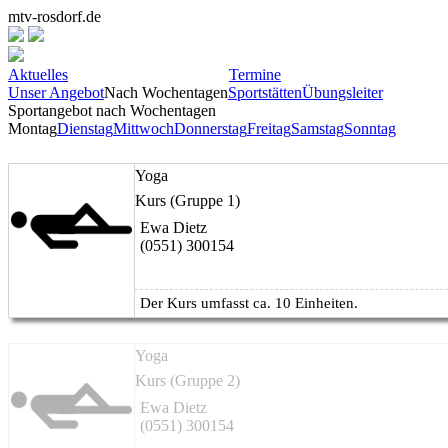
mtv-rosdorf.de
Aktuelles
Termine
Unser Angebot
Nach Wochentagen
Sportstätten
Übungsleiter
Sportangebot nach Wochentagen
Montag
Dienstag
Mittwoch
Donnerstag
Freitag
Samstag
Sonntag
Yoga
Kurs (Gruppe 1)
Ewa Dietz
(0551) 300154
Der Kurs umfasst ca. 10 Einheiten.
Yoga
Kurs (Gruppe 2)
Ewa Dietz
(0551) 300154