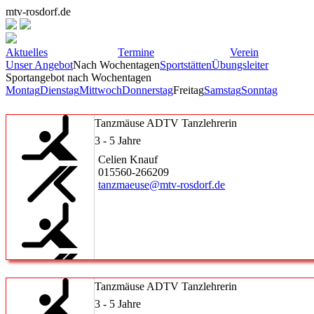
mtv-rosdorf.de
Aktuelles
Termine
Verein
Unser Angebot
Nach Wochentagen
Sportstätten
Übungsleiter
Sportangebot nach Wochentagen
Montag
Dienstag
Mittwoch
Donnerstag
Freitag
Samstag
Sonntag
Tanzmäuse ADTV Tanzlehrerin
3 - 5 Jahre
Celien Knauf
015560-266209
tanzmaeuse@mtv-rosdorf.de
Tanzmäuse ADTV Tanzlehrerin
3 - 5 Jahre